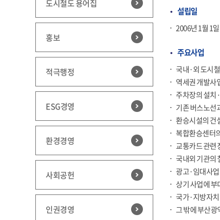
도시철도 용어집
설립일
2006년 1월 1일
홍보
주요사업
국내·외 도시철
적극행정
역세권 개발사업
주차장의 설치
ESG경영
기존 버스노선
환승시설의 건설
복합환승센터의
환경경영
교통카드 관련 
국내외 기관의 
광고·임대사업 
사회공헌
상기 사업에 부
국가·지방자치
인권경영
그 밖에 부산광