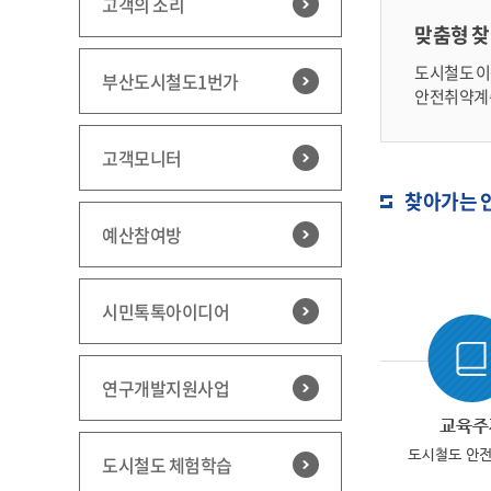
고객의 소리
맞춤형 
도시철도 이
부산도시철도1번가
안전취약계층
고객모니터
찾아가는 
예산참여방
시민톡톡아이디어
연구개발지원사업
도시철도 체험학습