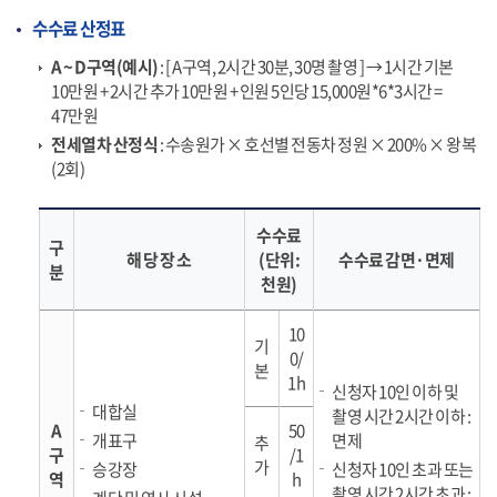
수수료 산정표
A ~ D구역(예시)
: [ A구역, 2시간 30분, 30명 촬영 ] → 1시간 기본
10만원 + 2시간 추가 10만원 + 인원 5인당 15,000원*6*3시간 =
47만원
전세열차 산정식
: 수송원가 × 호선별 전동차 정원 × 200% × 왕복
(2회)
수수료
구
해 당 장 소
(단위:
수수료 감면·면제
분
천원)
10
기
0/
본
1h
신청자 10인 이하 및
대합실
촬영 시간 2시간 이하 :
A
50
개표구
면제
추
구
/1
가
승강장
신청자 10인 초과 또는
역
h
촬영 시간 2시간 초과 :