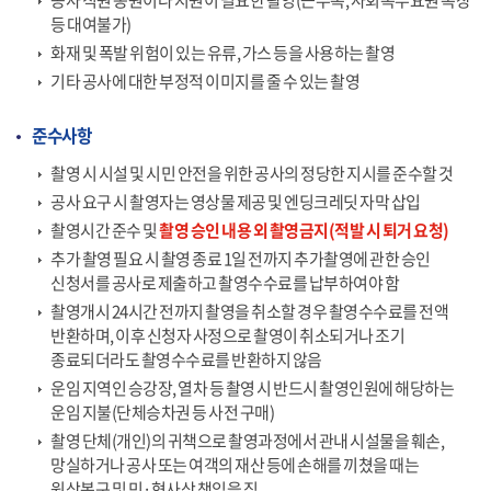
공사 직원 동원이나 지원이 필요한 촬영(근무복, 사회복무요원 복장
등 대여불가)
화재 및 폭발 위험이 있는 유류, 가스 등을 사용하는 촬영
기타 공사에 대한 부정적 이미지를 줄 수 있는 촬영
준수사항
촬영 시 시설 및 시민 안전을 위한 공사의 정당한 지시를 준수할 것
공사 요구 시 촬영자는 영상물 제공 및 엔딩크레딧 자막 삽입
촬영시간 준수 및
촬영 승인 내용 외 촬영금지(적발 시 퇴거 요청)
추가 촬영 필요 시 촬영 종료 1일 전까지 추가촬영에 관한 승인
신청서를 공사로 제출하고 촬영수수료를 납부하여야 함
촬영개시 24시간 전까지 촬영을 취소할 경우 촬영수수료를 전액
반환하며, 이후 신청자 사정으로 촬영이 취소되거나 조기
종료되더라도 촬영수수료를 반환하지 않음
운임 지역인 승강장, 열차 등 촬영 시 반드시 촬영인원에 해당하는
운임 지불(단체승차권 등 사전 구매)
촬영 단체(개인)의 귀책으로 촬영과정에서 관내 시설물을 훼손,
망실하거나 공사 또는 여객의 재산 등에 손해를 끼쳤을 때는
원상복구 및 민·형사상 책임을 짐