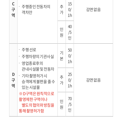
C
15
주행중인 전동차의
추
구
0/
감면 없음
객차안
가
역
1h
40
인
/5
원
인
주행 선로
50
기
0/
주행차량의 기관사실
본
1h
영업종료후의
관내시설물 및 전동차
D
25
기타 촬영허가 시
추
구
0/
감면 없음
승객에게 불편을 줄 수
가
역
1h
있는 시설물
※ D구역은 원칙적으로
70
촬영제한 구역이나
인
/5
별도의 협의와 방침을
원
인
통해 촬영허가함