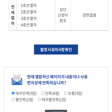
1호선 열차
전
상단
2호선 열차
세
산정식
감면 없음
열
3호선 열차
참조
차
4호선 열차
촬영 시 유의사항 확인
현재 열람하신 페이지의 내용이나 사용
편의성에 만족하십니까?
매우만족(5점)
만족(4점)
보통(3점)
불만족(2점)
매우불만족(1점)