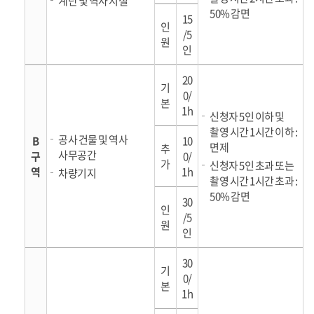
계단 및 역사 시설
50% 감면
15
인
/5
원
인
20
기
0/
본
1h
신청자 5인 이하 및
촬영 시간 1시간 이하 :
공사 건물 및 역사
B
10
면제
추
사무공간
구
0/
가
신청자 5인 초과 또는
역
1h
차량기지
촬영 시간 1시간 초과 :
50% 감면
30
인
/5
원
인
30
기
0/
본
1h